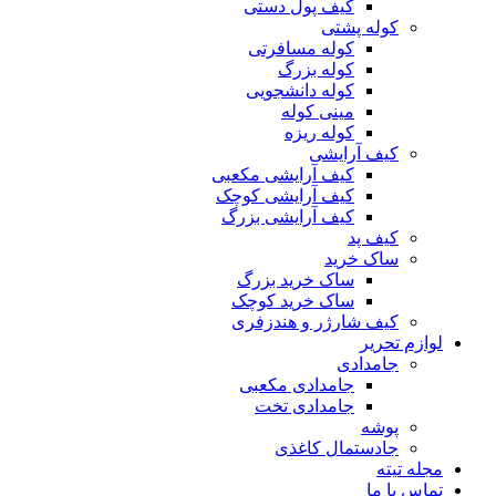
کیف پول دستی
کوله پشتی
کوله مسافرتی
کوله بزرگ
کوله دانشجویی
مینی کوله
کوله ریزه
کیف آرایشی
کیف آرایشی مکعبی
کیف آرایشی کوچک
کیف آرایشی بزرگ
کیف پد
ساک خرید
ساک خرید بزرگ
ساک خرید کوچک
کیف شارژر و هندزفری
لوازم تحریر
جامدادی
جامدادی مکعبی
جامدادی تخت
پوشه
جادستمال کاغذی
مجله تیته
تماس با ما