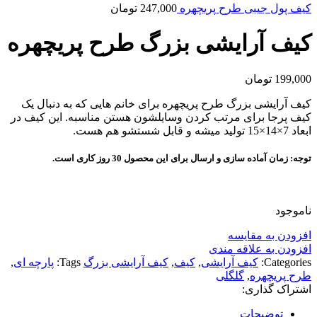
کیف پول جیبی طرح پریچهره
247,000
تومان
کیف آرایشی بزرگ طرح پریچهره
199,000
تومان
کیف آرایشی بزرگ طرح پریچهره برای خانم هایی که به دنبال یک
کیف پرجا برای مرتب کردن وسایلشون هستن مناسبه. این کیف‌ در
ابعاد 7×14×15 تولید میشه و قابل شستشو هم هست.
توجه: زمان آماده سازی و ارسال برای این محصول 30 روز کاری است.
ناموجود
افزودن به مقایسه
افزودن به علاقه مندی
Categories:
کیف آرایشی
,
کیف
,
کیف آرایشی بزرگ
Tags:
پارچه ای
,
طرح پریچهره
,
گلگلی
اشتراک گذاری:
توضیحات