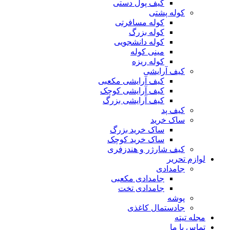
کیف پول دستی
کوله پشتی
کوله مسافرتی
کوله بزرگ
کوله دانشجویی
مینی کوله
کوله ریزه
کیف آرایشی
کیف آرایشی مکعبی
کیف آرایشی کوچک
کیف آرایشی بزرگ
کیف پد
ساک خرید
ساک خرید بزرگ
ساک خرید کوچک
کیف شارژر و هندزفری
لوازم تحریر
جامدادی
جامدادی مکعبی
جامدادی تخت
پوشه
جادستمال کاغذی
مجله تیته
تماس با ما