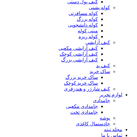
کیف پول دستی
کوله پشتی
کوله مسافرتی
کوله بزرگ
کوله دانشجویی
مینی کوله
کوله ریزه
کیف آرایشی
کیف آرایشی مکعبی
کیف آرایشی کوچک
کیف آرایشی بزرگ
کیف پد
ساک خرید
ساک خرید بزرگ
ساک خرید کوچک
کیف شارژر و هندزفری
لوازم تحریر
جامدادی
جامدادی مکعبی
جامدادی تخت
پوشه
جادستمال کاغذی
مجله تیته
تماس با ما