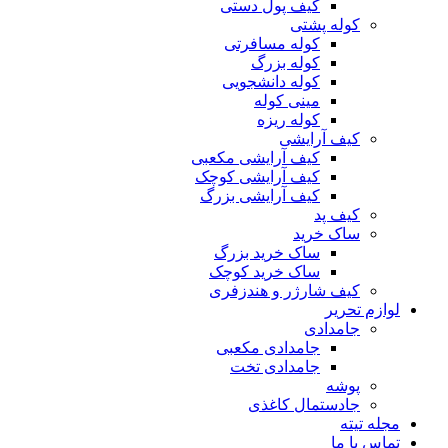
کیف پول دستی
کوله پشتی
کوله مسافرتی
کوله بزرگ
کوله دانشجویی
مینی کوله
کوله ریزه
کیف آرایشی
کیف آرایشی مکعبی
کیف آرایشی کوچک
کیف آرایشی بزرگ
کیف پد
ساک خرید
ساک خرید بزرگ
ساک خرید کوچک
کیف شارژر و هندزفری
لوازم تحریر
جامدادی
جامدادی مکعبی
جامدادی تخت
پوشه
جادستمال کاغذی
مجله تیته
تماس با ما