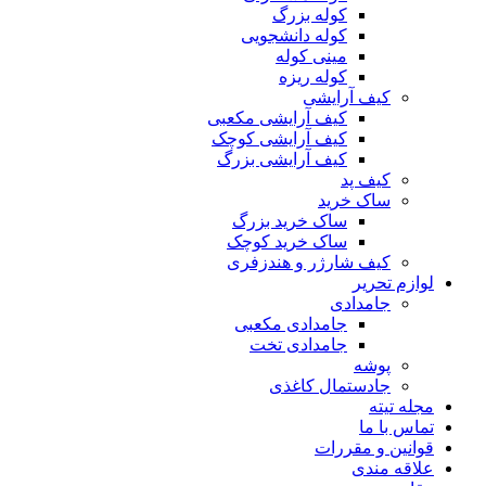
کوله بزرگ
کوله دانشجویی
مینی کوله
کوله ریزه
کیف آرایشی
کیف آرایشی مکعبی
کیف آرایشی کوچک
کیف آرایشی بزرگ
کیف پد
ساک خرید
ساک خرید بزرگ
ساک خرید کوچک
کیف شارژر و هندزفری
لوازم تحریر
جامدادی
جامدادی مکعبی
جامدادی تخت
پوشه
جادستمال کاغذی
مجله تیته
تماس با ما
قوانین و مقررات
علاقه مندی