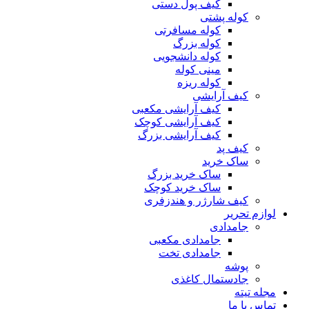
کیف پول دستی
کوله پشتی
کوله مسافرتی
کوله بزرگ
کوله دانشجویی
مینی کوله
کوله ریزه
کیف آرایشی
کیف آرایشی مکعبی
کیف آرایشی کوچک
کیف آرایشی بزرگ
کیف پد
ساک خرید
ساک خرید بزرگ
ساک خرید کوچک
کیف شارژر و هندزفری
لوازم تحریر
جامدادی
جامدادی مکعبی
جامدادی تخت
پوشه
جادستمال کاغذی
مجله تیته
تماس با ما