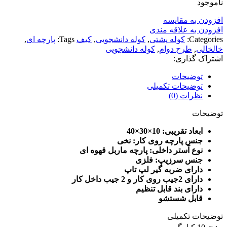
ناموجود
افزودن به مقایسه
افزودن به علاقه مندی
Categories:
کوله پشتی
,
کوله دانشجویی
,
کیف
Tags:
پارچه ای
,
خالخالی
,
طرح دوام
,
کوله دانشجویی
اشتراک گذاری:
توضیحات
توضیحات تکمیلی
نظرات (0)
توضیحات
ابعاد تقریبی: 10×30×40
جنس پارچه روی کار: نخی
نوع آستر داخلی: پارچه ماربل قهوه ای
جنس سرزیپ: فلزی
دارای ضربه گیر لپ تاپ
دارای 2جیب روی کار و 2 جیب داخل کار
دارای بند قابل تنظیم
قابل شستشو
توضیحات تکمیلی