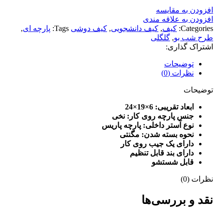
افزودن به مقایسه
افزودن به علاقه مندی
Categories:
کیف
,
کیف دانشجویی
,
کیف دوشی
Tags:
پارچه ای
,
طرح شب بو
,
گلگلی
اشتراک گذاری:
توضیحات
نظرات (0)
توضیحات
ابعاد تقریبی: 6
×19×24
جنس پارچه روی کار: نخی
نوع آستر داخلی: پارچه پاریس
نحوه بسته شدن: مگنتی
دارای یک جیب روی کار
دارای بند قابل تنظیم
قابل شستشو
نظرات (0)
نقد و بررسی‌ها