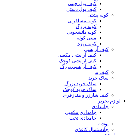
کیف پول جیبی
کیف پول دستی
کوله پشتی
کوله مسافرتی
کوله بزرگ
کوله دانشجویی
مینی کوله
کوله ریزه
کیف آرایشی
کیف آرایشی مکعبی
کیف آرایشی کوچک
کیف آرایشی بزرگ
کیف پد
ساک خرید
ساک خرید بزرگ
ساک خرید کوچک
کیف شارژر و هندزفری
لوازم تحریر
جامدادی
جامدادی مکعبی
جامدادی تخت
پوشه
جادستمال کاغذی