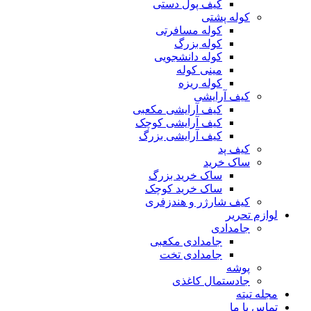
کیف پول دستی
کوله پشتی
کوله مسافرتی
کوله بزرگ
کوله دانشجویی
مینی کوله
کوله ریزه
کیف آرایشی
کیف آرایشی مکعبی
کیف آرایشی کوچک
کیف آرایشی بزرگ
کیف پد
ساک خرید
ساک خرید بزرگ
ساک خرید کوچک
کیف شارژر و هندزفری
لوازم تحریر
جامدادی
جامدادی مکعبی
جامدادی تخت
پوشه
جادستمال کاغذی
مجله تیته
تماس با ما