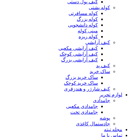
کیف پول دستی
کوله پشتی
کوله مسافرتی
کوله بزرگ
کوله دانشجویی
مینی کوله
کوله ریزه
کیف آرایشی
کیف آرایشی مکعبی
کیف آرایشی کوچک
کیف آرایشی بزرگ
کیف پد
ساک خرید
ساک خرید بزرگ
ساک خرید کوچک
کیف شارژر و هندزفری
لوازم تحریر
جامدادی
جامدادی مکعبی
جامدادی تخت
پوشه
جادستمال کاغذی
مجله تیته
تماس با ما