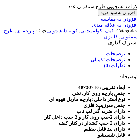
کوله دانشجویی طرح سمفونی عدد
افزودن به سبد خرید
افزودن به مقایسه
افزودن به علاقه مندی
Categories:
کیف
,
کوله پشتی
,
کوله دانشجویی
Tags:
پارچه ای
,
طرح
سمفونی
,
فانتزی
اشتراک گذاری:
توضیحات
توضیحات تکمیلی
نظرات (0)
توضیحات
ابعاد تقریبی: 10×30×40
جنس پارچه روی کار: نخی
نوع آستر داخلی: پارچه ماربل قهوه ای
جنس سرزیپ: فلزی
دارای ضربه گیر لپ تاپ
دارای 2جیب روی کار و 2 جیب داخل کار
دارای 2 جیب کشدار در کنار کیف
دارای بند قابل تنظیم
قابل شستشو