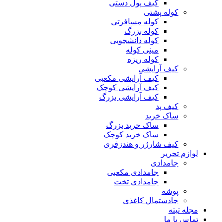
کیف پول دستی
کوله پشتی
کوله مسافرتی
کوله بزرگ
کوله دانشجویی
مینی کوله
کوله ریزه
کیف آرایشی
کیف آرایشی مکعبی
کیف آرایشی کوچک
کیف آرایشی بزرگ
کیف پد
ساک خرید
ساک خرید بزرگ
ساک خرید کوچک
کیف شارژر و هندزفری
لوازم تحریر
جامدادی
جامدادی مکعبی
جامدادی تخت
پوشه
جادستمال کاغذی
مجله تیته
تماس با ما