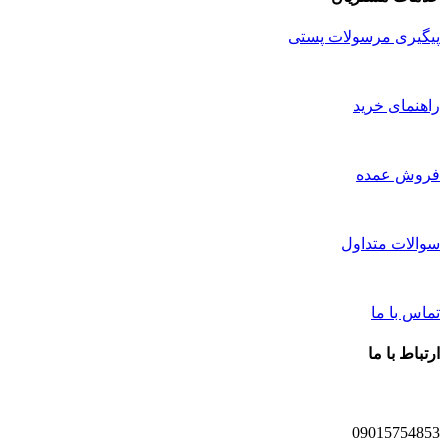
پیگیری مرسولات پستی
راهنمای خرید
فروش عمده
سوالات متداول
تماس با ما
ارتباط با ما
09015754853