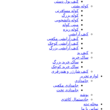
کیف پول دستی
کوله پشتی
کوله مسافرتی
کوله بزرگ
کوله دانشجویی
مینی کوله
کوله ریزه
کیف آرایشی
کیف آرایشی مکعبی
کیف آرایشی کوچک
کیف آرایشی بزرگ
کیف پد
ساک خرید
ساک خرید بزرگ
ساک خرید کوچک
کیف شارژر و هندزفری
لوازم تحریر
جامدادی
جامدادی مکعبی
جامدادی تخت
پوشه
جادستمال کاغذی
مجله تیته
تماس با ما