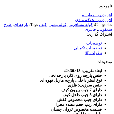
ناموجود
افزودن به مقایسه
افزودن به علاقه مندی
Categories:
کوله مسافرتی
,
کوله پشتی
,
کیف
Tags:
پارچه ای
,
طرح
سمفونی
,
فانتزی
اشتراک گذاری:
توضیحات
توضیحات تکمیلی
نظرات (0)
توضیحات
ابعاد تقریبی: 13×30×42
جنس پارچه روی کار: پارچه نخی
نوع آستر داخلی: پارچه ماربل قهوه ای
جنس سرزیپ: فلزی
دارای 7 جیب بیرون کیف
دارای 5 جیب داخل کیف
دارای جیب مخصوص کفش
دارای زیپ حجم دهنده مجزا
قسمت مخصوص ترولی چمدان