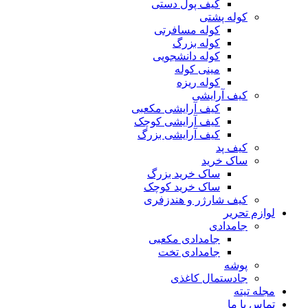
کیف پول دستی
کوله پشتی
کوله مسافرتی
کوله بزرگ
کوله دانشجویی
مینی کوله
کوله ریزه
کیف آرایشی
کیف آرایشی مکعبی
کیف آرایشی کوچک
کیف آرایشی بزرگ
کیف پد
ساک خرید
ساک خرید بزرگ
ساک خرید کوچک
کیف شارژر و هندزفری
لوازم تحریر
جامدادی
جامدادی مکعبی
جامدادی تخت
پوشه
جادستمال کاغذی
مجله تیته
تماس با ما