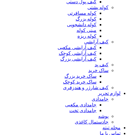
کیف پول دستی
کوله پشتی
کوله مسافرتی
کوله بزرگ
کوله دانشجویی
مینی کوله
کوله ریزه
کیف آرایشی
کیف آرایشی مکعبی
کیف آرایشی کوچک
کیف آرایشی بزرگ
کیف پد
ساک خرید
ساک خرید بزرگ
ساک خرید کوچک
کیف شارژر و هندزفری
لوازم تحریر
جامدادی
جامدادی مکعبی
جامدادی تخت
پوشه
جادستمال کاغذی
مجله تیته
تماس با ما