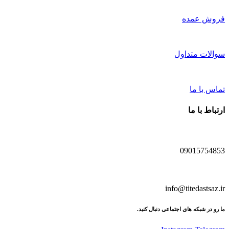
فروش عمده
سوالات متداول
تماس با ما
ارتباط با ما
09015754853
info@titedastsaz.ir
ما رو در شبکه های اجتماعی دنبال کنید.