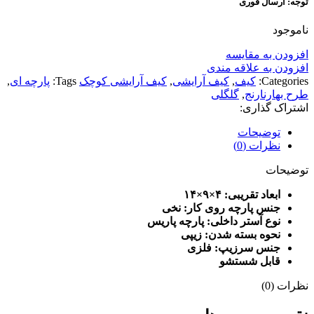
توجه: ارسال فوری
ناموجود
افزودن به مقایسه
افزودن به علاقه مندی
Categories:
کیف
,
کیف آرایشی
,
کیف آرایشی کوچک
Tags:
پارچه ای
,
طرح بهارنارنج
,
گلگلی
اشتراک گذاری:
توضیحات
نظرات (0)
توضیحات
ابعاد تقریبی: ۴×۹×۱۴
جنس پارچه روی کار: نخی
نوع آستر داخلی: پارچه پاریس
نحوه بسته شدن: زیپی
جنس سرزیپ: فلزی
قابل شستشو
نظرات (0)