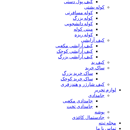
کیف پول دستی
کوله پشتی
کوله مسافرتی
کوله بزرگ
کوله دانشجویی
مینی کوله
کوله ریزه
کیف آرایشی
کیف آرایشی مکعبی
کیف آرایشی کوچک
کیف آرایشی بزرگ
کیف پد
ساک خرید
ساک خرید بزرگ
ساک خرید کوچک
کیف شارژر و هندزفری
لوازم تحریر
جامدادی
جامدادی مکعبی
جامدادی تخت
پوشه
جادستمال کاغذی
مجله تیته
تماس با ما