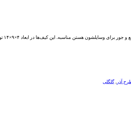
ستن مناسبه. این کیف‌ها در ابعاد ۴×۹×۱۴ تولید میشن و قابل شستشو هم هستن.
رح آذر
,
گلگلی