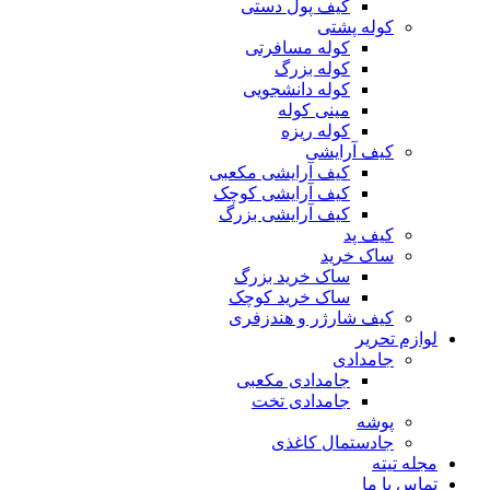
کیف پول دستی
کوله پشتی
کوله مسافرتی
کوله بزرگ
کوله دانشجویی
مینی کوله
کوله ریزه
کیف آرایشی
کیف آرایشی مکعبی
کیف آرایشی کوچک
کیف آرایشی بزرگ
کیف پد
ساک خرید
ساک خرید بزرگ
ساک خرید کوچک
کیف شارژر و هندزفری
لوازم تحریر
جامدادی
جامدادی مکعبی
جامدادی تخت
پوشه
جادستمال کاغذی
مجله تیته
تماس با ما