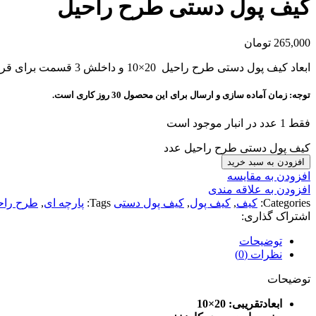
کیف پول دستی طرح راحیل
265,000
تومان
ابعاد کیف پول دستی طرح راحیل 20×10 و داخلش 3 قسمت برای قرردادن اسکناس و 3 قسمت برای قرار دادن کارت داره و دیگه نگران کثیف شدنش نیستی چون قابل شستشوئه.
توجه: زمان آماده سازی و ارسال برای این محصول 30 روز کاری است.
فقط 1 عدد در انبار موجود است
کیف پول دستی طرح راحیل عدد
افزودن به سبد خرید
افزودن به مقایسه
افزودن به علاقه مندی
Categories:
کیف
,
کیف پول
,
کیف پول دستی
Tags:
پارچه ای
,
طرح راح
اشتراک گذاری:
توضیحات
نظرات (0)
توضیحات
ابعادتقریبی: 20×10