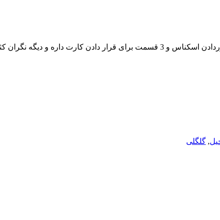
یل
,
گلگلی