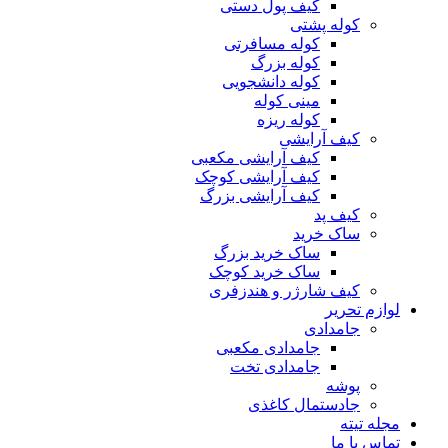
کیف پول دستی
کوله پشتی
کوله مسافرتی
کوله بزرگ
کوله دانشجویی
مینی کوله
کوله ریزه
کیف آرایشی
کیف آرایشی مکعبی
کیف آرایشی کوچک
کیف آرایشی بزرگ
کیف پد
ساک خرید
ساک خرید بزرگ
ساک خرید کوچک
کیف شارژر و هندزفری
لوازم تحریر
جامدادی
جامدادی مکعبی
جامدادی تخت
پوشه
جادستمال کاغذی
مجله تیته
تماس با ما