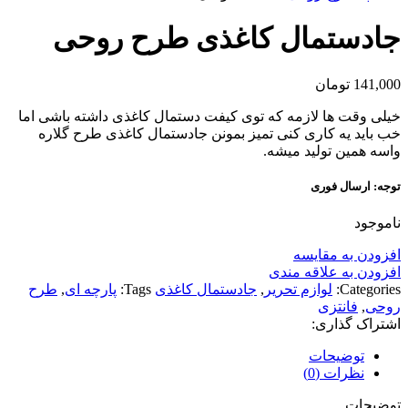
جادستمال کاغذی طرح روحی
141,000
تومان
خیلی وقت ها لازمه که توی کیفت دستمال کاغذی داشته باشی اما
خب باید یه کاری کنی تمیز بمونن جادستمال کاغذی طرح گلاره
واسه همین تولید میشه.
توجه: ارسال فوری
ناموجود
افزودن به مقایسه
افزودن به علاقه مندی
Categories:
لوازم تحریر
,
جادستمال کاغذی
Tags:
پارچه ای
,
طرح
روحی
,
فانتزی
اشتراک گذاری:
توضیحات
نظرات (0)
توضیحات