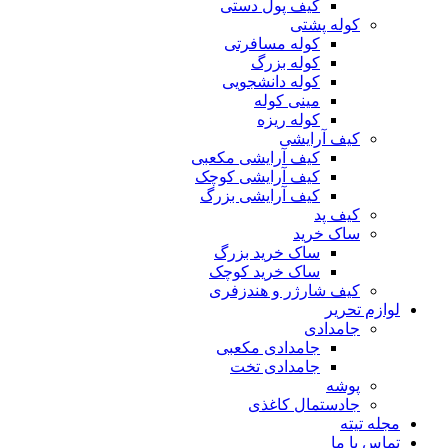
کیف پول دستی
کوله پشتی
کوله مسافرتی
کوله بزرگ
کوله دانشجویی
مینی کوله
کوله ریزه
کیف آرایشی
کیف آرایشی مکعبی
کیف آرایشی کوچک
کیف آرایشی بزرگ
کیف پد
ساک خرید
ساک خرید بزرگ
ساک خرید کوچک
کیف شارژر و هندزفری
لوازم تحریر
جامدادی
جامدادی مکعبی
جامدادی تخت
پوشه
جادستمال کاغذی
مجله تیته
تماس با ما