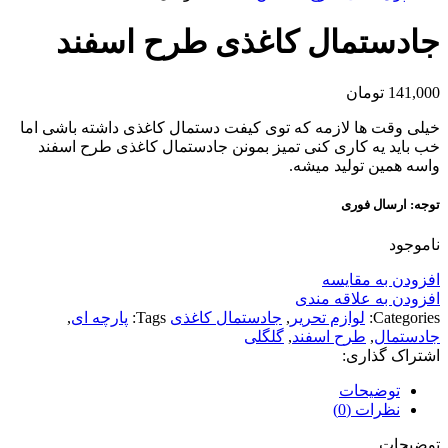
جادستمال کاغذی طرح اسفند
141,000
تومان
خیلی وقت ها لازمه که توی کیفت دستمال کاغذی داشته باشی اما
خب باید یه کاری کنی تمیز بمونن جادستمال کاغذی طرح اسفند
واسه همین تولید میشه.
توجه: ارسال فوری
ناموجود
افزودن به مقایسه
افزودن به علاقه مندی
Categories:
لوازم تحریر
,
جادستمال کاغذی
Tags:
پارچه ای
,
جادستمال
,
طرح اسفند
,
گلگلی
اشتراک گذاری:
توضیحات
نظرات (0)
توضیحات