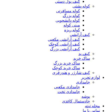
کیف پول دستی
کوله پشتی
کوله مسافرتی
کوله بزرگ
کوله دانشجویی
مینی کوله
کوله ریزه
کیف آرایشی
کیف آرایشی مکعبی
کیف آرایشی کوچک
کیف آرایشی بزرگ
کیف پد
ساک خرید
ساک خرید بزرگ
ساک خرید کوچک
کیف شارژر و هندزفری
لوازم تحریر
جامدادی
جامدادی مکعبی
جامدادی تخت
پوشه
جادستمال کاغذی
مجله تیته
تماس با ما