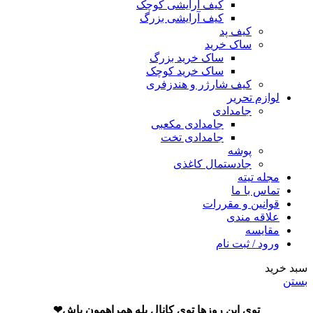
کیف آرایشی کوچک
کیف آرایشی بزرگ
کیف پد
ساک خرید
ساک خرید بزرگ
ساک خرید کوچک
کیف شارژر و هندزفری
لوازم تحریر
جامدادی
جامدادی مکعبی
جامدادی تخت
پوشه
جادستمال کاغذی
مجله تیته
تماس با ما
قوانین و مقررات
علاقه مندی
مقایسه
ورود / ثبت نام
سبد خرید
بستن
توی این روزها توی کانال بله همراهمون باش❤