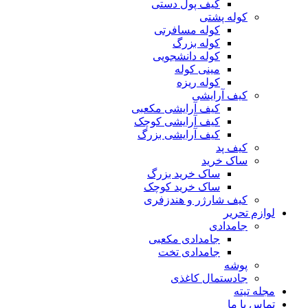
کیف پول دستی
کوله پشتی
کوله مسافرتی
کوله بزرگ
کوله دانشجویی
مینی کوله
کوله ریزه
کیف آرایشی
کیف آرایشی مکعبی
کیف آرایشی کوچک
کیف آرایشی بزرگ
کیف پد
ساک خرید
ساک خرید بزرگ
ساک خرید کوچک
کیف شارژر و هندزفری
لوازم تحریر
جامدادی
جامدادی مکعبی
جامدادی تخت
پوشه
جادستمال کاغذی
مجله تیته
تماس با ما