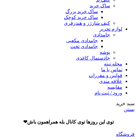
ساک خرید
ساک خرید بزرگ
ساک خرید کوچک
کیف شارژر و هندزفری
لوازم تحریر
جامدادی
جامدادی مکعبی
جامدادی تخت
پوشه
جادستمال کاغذی
مجله تیته
تماس با ما
قوانین و مقررات
علاقه مندی
مقایسه
ورود / ثبت نام
سبد خرید
بستن
توی این روزها توی کانال بله همراهمون باش❤
فروشگاه