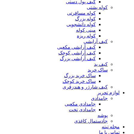
کیف پول دستی
کوله پشتی
کوله مسافرتی
کوله بزرگ
کوله دانشجویی
مینی کوله
کوله ریزه
کیف آرایشی
کیف آرایشی مکعبی
کیف آرایشی کوچک
کیف آرایشی بزرگ
کیف پد
ساک خرید
ساک خرید بزرگ
ساک خرید کوچک
کیف شارژر و هندزفری
لوازم تحریر
جامدادی
جامدادی مکعبی
جامدادی تخت
پوشه
جادستمال کاغذی
مجله تیته
تماس با ما