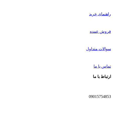
راهنمای خرید
فروش عمده
سوالات متداول
تماس با ما
ارتباط با ما
09015754853