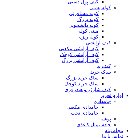
کیف پول دستی
کوله پشتی
کوله مسافرتی
کوله بزرگ
کوله دانشجویی
مینی کوله
کوله ریزه
کیف آرایشی
کیف آرایشی مکعبی
کیف آرایشی کوچک
کیف آرایشی بزرگ
کیف پد
ساک خرید
ساک خرید بزرگ
ساک خرید کوچک
کیف شارژر و هندزفری
لوازم تحریر
جامدادی
جامدادی مکعبی
جامدادی تخت
پوشه
جادستمال کاغذی
مجله تیته
تماس با ما