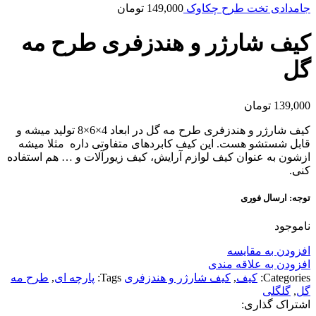
جامدادی تخت طرح چکاوک
149,000
تومان
کیف شارژر و هندزفری طرح مه
گل
139,000
تومان
کیف شارژر و هندزفری طرح مه گل در ابعاد 4×6×8 تولید میشه و
قابل شستشو هست. این کیف کابردهای متفاوتی داره مثلا میشه
ازشون به عنوان کیف لوازم آرایش، کیف زیورآلات و … هم استفاده
کنی.
توجه: ارسال فوری
ناموجود
افزودن به مقایسه
افزودن به علاقه مندی
Categories:
کیف
,
کیف شارژر و هندزفری
Tags:
پارچه ای
,
طرح مه
گل
,
گلگلی
اشتراک گذاری: