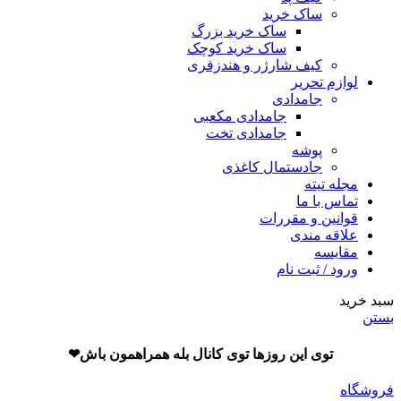
ساک خرید
ساک خرید بزرگ
ساک خرید کوچک
کیف شارژر و هندزفری
لوازم تحریر
جامدادی
جامدادی مکعبی
جامدادی تخت
پوشه
جادستمال کاغذی
مجله تیته
تماس با ما
قوانین و مقررات
علاقه مندی
مقایسه
ورود / ثبت نام
سبد خرید
بستن
توی این روزها توی کانال بله همراهمون باش❤
فروشگاه