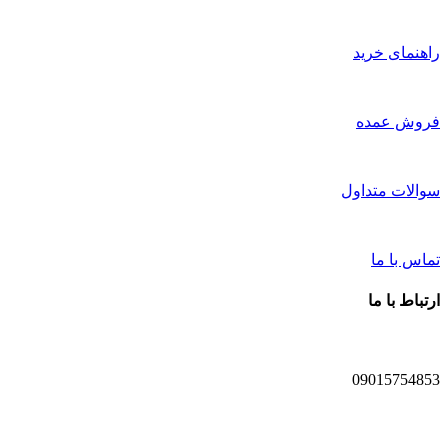
راهنمای خرید
فروش عمده
سوالات متداول
تماس با ما
ارتباط با ما
09015754853