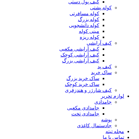
کیف پول دستی
کوله پشتی
کوله مسافرتی
کوله بزرگ
کوله دانشجویی
مینی کوله
کوله ریزه
کیف آرایشی
کیف آرایشی مکعبی
کیف آرایشی کوچک
کیف آرایشی بزرگ
کیف پد
ساک خرید
ساک خرید بزرگ
ساک خرید کوچک
کیف شارژر و هندزفری
لوازم تحریر
جامدادی
جامدادی مکعبی
جامدادی تخت
پوشه
جادستمال کاغذی
مجله تیته
تماس با ما