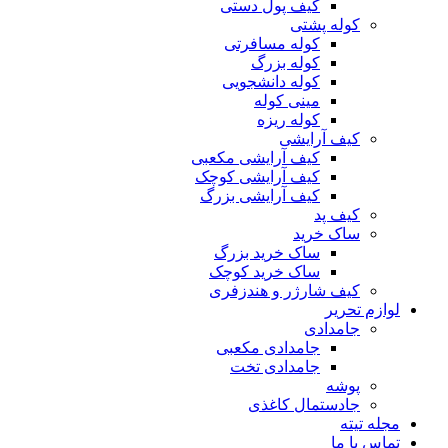
کیف پول دستی
کوله پشتی
کوله مسافرتی
کوله بزرگ
کوله دانشجویی
مینی کوله
کوله ریزه
کیف آرایشی
کیف آرایشی مکعبی
کیف آرایشی کوچک
کیف آرایشی بزرگ
کیف پد
ساک خرید
ساک خرید بزرگ
ساک خرید کوچک
کیف شارژر و هندزفری
لوازم تحریر
جامدادی
جامدادی مکعبی
جامدادی تخت
پوشه
جادستمال کاغذی
مجله تیته
تماس با ما