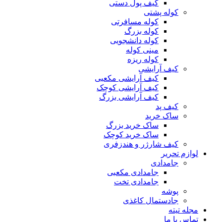
کیف پول دستی
کوله پشتی
کوله مسافرتی
کوله بزرگ
کوله دانشجویی
مینی کوله
کوله ریزه
کیف آرایشی
کیف آرایشی مکعبی
کیف آرایشی کوچک
کیف آرایشی بزرگ
کیف پد
ساک خرید
ساک خرید بزرگ
ساک خرید کوچک
کیف شارژر و هندزفری
لوازم تحریر
جامدادی
جامدادی مکعبی
جامدادی تخت
پوشه
جادستمال کاغذی
مجله تیته
تماس با ما