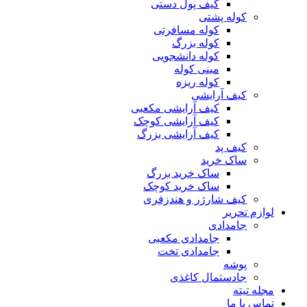
کیف پول دستی
کوله پشتی
کوله مسافرتی
کوله بزرگ
کوله دانشجویی
مینی کوله
کوله ریزه
کیف آرایشی
کیف آرایشی مکعبی
کیف آرایشی کوچک
کیف آرایشی بزرگ
کیف پد
ساک خرید
ساک خرید بزرگ
ساک خرید کوچک
کیف شارژر و هندزفری
لوازم تحریر
جامدادی
جامدادی مکعبی
جامدادی تخت
پوشه
جادستمال کاغذی
مجله تیته
تماس با ما