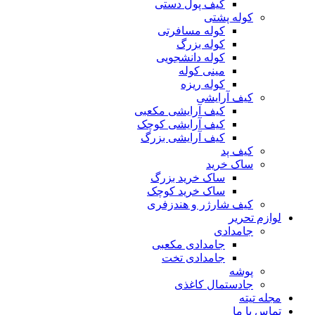
کیف پول دستی
کوله پشتی
کوله مسافرتی
کوله بزرگ
کوله دانشجویی
مینی کوله
کوله ریزه
کیف آرایشی
کیف آرایشی مکعبی
کیف آرایشی کوچک
کیف آرایشی بزرگ
کیف پد
ساک خرید
ساک خرید بزرگ
ساک خرید کوچک
کیف شارژر و هندزفری
لوازم تحریر
جامدادی
جامدادی مکعبی
جامدادی تخت
پوشه
جادستمال کاغذی
مجله تیته
تماس با ما