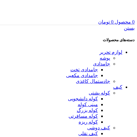
0
محصول
0
تومان
بستن
دسته‌های محصولات
لوازم تحریر
پوشه
جامدادی
جامدادی تخت
جامدادی مکعبی
جادستمال کاغذی
کیف
کوله پشتی
کوله دانشجویی
مینی کوله
کوله بزرگ
کوله مسافرتی
کوله ریزه
کیف دوشی
کیف نقلی