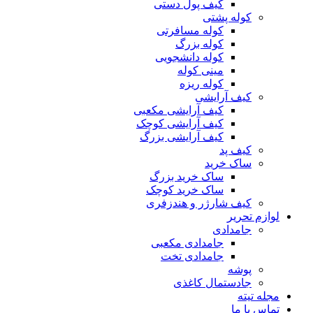
کیف پول دستی
کوله پشتی
کوله مسافرتی
کوله بزرگ
کوله دانشجویی
مینی کوله
کوله ریزه
کیف آرایشی
کیف آرایشی مکعبی
کیف آرایشی کوچک
کیف آرایشی بزرگ
کیف پد
ساک خرید
ساک خرید بزرگ
ساک خرید کوچک
کیف شارژر و هندزفری
لوازم تحریر
جامدادی
جامدادی مکعبی
جامدادی تخت
پوشه
جادستمال کاغذی
مجله تیته
تماس با ما